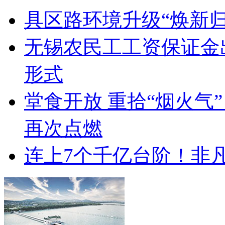
具区路环境升级“焕新归
无锡农民工工资保证金
形式
堂食开放 重拾“烟火气
再次点燃
连上7个千亿台阶！非