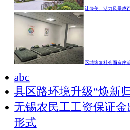
让绿美、活力风景成百
区域恢复社会面有序流
abc
具区路环境升级“焕新归
无锡农民工工资保证金
形式