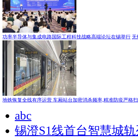
功率半导体与集成电路国际工程科技战略高端论坛在锡举行
无
地铁恢复全线有序运营 车厢站台加密消杀频率,精准防疫严格
abc
锡澄S1线首台智慧城