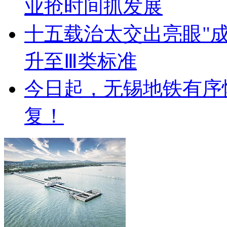
业抢时间抓发展
十五载治太交出亮眼"成
升至Ⅲ类标准
今日起，无锡地铁有序
复！