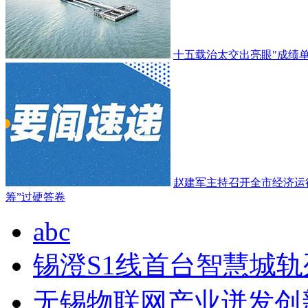
十五载治太交出亮眼"成绩单
赵建军主持召开全市经济运
筹”过硬答卷
abc
锡澄S1线首台智慧城
无锡物联网产业迸发创