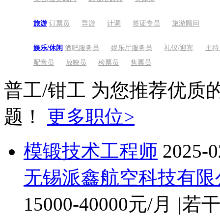
旅游
订票员
导游
计调
签证专员
旅游顾问
娱乐/休闲
酒吧服务员
娱乐厅服务员
礼仪/迎宾
主持
配音员
放映员
检票员
售票员
普工/钳工
为您推荐优质
保健按摩
按摩师
足疗师
搓澡工
针灸推拿
题！
更多职位>
运动健身
健身教练
瑜伽教练
舞蹈老师
游泳教练
模锻技术工程师
2025-0
无锡派鑫航空科技有限
15000-40000元/月
|
若