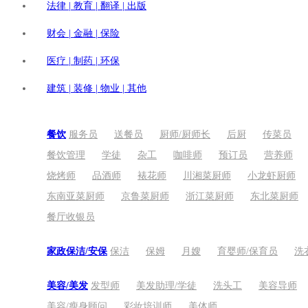
法律 | 教育 | 翻译 | 出版
财会 | 金融 | 保险
医疗 | 制药 | 环保
建筑 | 装修 | 物业 | 其他
餐饮
服务员
送餐员
厨师/厨师长
后厨
传菜员
餐饮管理
学徒
杂工
咖啡师
预订员
营养师
烧烤师
品酒师
裱花师
川湘菜厨师
小龙虾厨师
东南亚菜厨师
京鲁菜厨师
浙江菜厨师
东北菜厨师
餐厅收银员
家政保洁/安保
保洁
保姆
月嫂
育婴师/保育员
洗
美容/美发
发型师
美发助理/学徒
洗头工
美容导师
美容/瘦身顾问
彩妆培训师
美体师