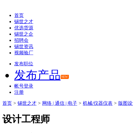
首页
锡世之才
优选货源
锡世之企
招聘会
锡世资讯
视频验厂
发布职位
发布产品
NEW
帐号登录
注册
首页
>
锡世之才
>
网络 | 通信 | 电子
>
机械/仪器仪表
>
版图设
设计工程师