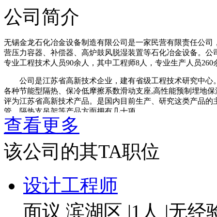
公司简介
无锡金龙石化冶金设备制造有限公司是一家民营有限责任公司，
营压力容器、补偿器、高炉鼓风脱湿装置等石化冶金设备。公司注
专业工程技术人员90余人，其中工程师8人，专业生产人员260
公司是江苏省高新技术企业，建有省级工程技术研究中心。
各种节能型隔热、保冷低摩擦系数滑动支座,高性能预制埋地
评为江苏省高新技术产品。是国内目前生产、研究这类产品的
管、隔热支吊架等产品方面拥有几十项。
查看更多
公司拥有各种焊割、冷加工、金加工、检验等设备600多台
型设备及成套的模具；大型自动及手工抛丸处理房和高标准要求的油
该公司的其TA职位
压力管道制造许可证（A级），拥有A2级压力容器设计和制造的
公司凭借着优质的产品和完善的售后服务，赢得了如中国寰球、中国石化
Flowserve、SNC－LAVLAIN、EXPRO、CMR、Dow
设计工程师
赖、支持与密切合作。
面议
滨湖区
|
1人
|
无经
近年来，公司不断加强精神文明建设和企业文化建设，大力倡
高远、脚踏实地”的企业理念，逐步形成了具有无锡金龙特色