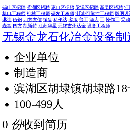
锡山区招聘
滨湖区招聘
惠山区招聘
梁溪区招聘
新吴区招聘
江
机电工程师
机械工程师
研发工程师
测试/可靠性工程师
版图设
琳达
伍钢
四方友信
销售
科伦达
客服
普工
酒店
工
操作工
采购
垚富
四方
凯斯特
江苏华星
无锡吉州达金
设备工程师
无锡金龙石化冶金设备制
企业单位
制造商
滨湖区胡埭镇胡埭路18
100-499人
0
份
收到简历