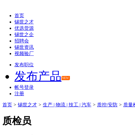
首页
锡世之才
优选货源
锡世之企
招聘会
锡世资讯
视频验厂
发布职位
发布产品
NEW
帐号登录
注册
首页
>
锡世之才
>
生产 | 物流 | 技工 | 汽车
>
质控/安防
>
质量
质检员