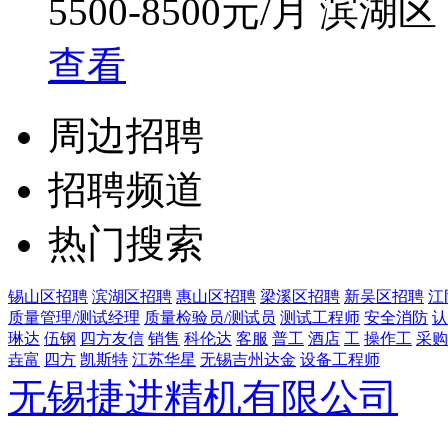
5500-8500元/月
滨湖区
查看
周边招聘
招聘频道
热门搜索
锡山区招聘
滨湖区招聘
惠山区招聘
梁溪区招聘
新吴区招聘
江
质量管理/测试经理
质量检验员/测试员
测试工程师
安全消防
认
琳达
伍钢
四方友信
销售
科伦达
客服
普工
酒店
工
操作工
采购
垚富
四方
凯斯特
江苏华星
无锡吉州达金
设备工程师
无锡捷进精机有限公司