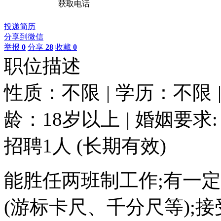
获取电话
投递简历
分享到微信
举报
0
分享
28
收藏
0
职位描述
性质：不限
|
学历：不限
龄：18岁以上
|
婚姻要求:
招聘1人
(长期有效)
能胜任两班制工作;有一
(游标卡尺、千分尺等);