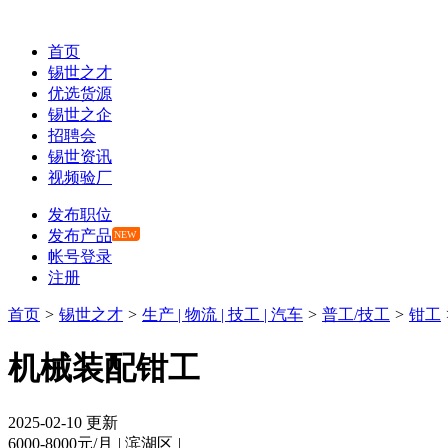
首页
锡世之才
优选货源
锡世之企
招聘会
锡世资讯
视频验厂
发布职位
发布产品
NEW
帐号登录
注册
首页
>
锡世之才
>
生产 | 物流 | 技工 | 汽车
>
普工/技工
>
钳工
机械装配钳工
2025-02-10 更新
6000-8000元/月
|
滨湖区
|