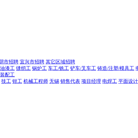
阴市招聘
宜兴市招聘
其它区域招聘
油漆工
缝纫工
锅炉工
车工/铣工
铲车/叉车工
铸造/注塑/模具工
装配工
技工
钳工
机械工程师
无锡
销售代表
项目经理
电焊工
平面设计