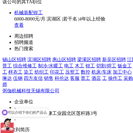
该公司的其TA职位
机械装配钳工
6000-8000元/月
滨湖区
|
若干名
|
4年以上经验
查看
周边招聘
招聘频道
热门搜索
锡山区招聘
滨湖区招聘
惠山区招聘
梁溪区招聘
新吴区招聘
江
普工
综合维修工
制冷/水暖工
电工
木工
钳工
切割/焊工
钣金工
工
样衣工
染工
纺织工
印花工
压熨工
数控
机床/车床
加工中心
琳达
伍钢
四方友信
销售
科伦达
客服
普工
酒店
工
操作工
采购
师
弼伽机械科技无锡有限公司
企业单位
-
可以介绍下你们的产品么
无锡市滨湖区胡埭工业园北区莲杆路3号
-
0
份
收到简历