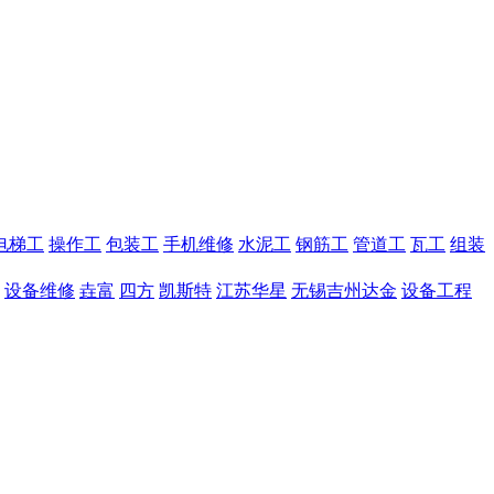
电梯工
操作工
包装工
手机维修
水泥工
钢筋工
管道工
瓦工
组装
设备维修
垚富
四方
凯斯特
江苏华星
无锡吉州达金
设备工程