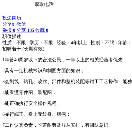
获取电话
投递简历
分享到微信
举报
0
分享
185
收藏
0
职位描述
性质：不限
|
学历：不限
|
经验：4年以上
|
性别：不限
|
年龄：1
招聘若干
(长期有效)
1年龄40周岁以下的合法公民，一年以上的相关经验者优先；
2具有一定机械常识和制图方面的知识；
3会划线、钻孔、攻丝、部件和整机装配等钳工工艺操作、能
4能看懂零件图、装配图；
5能正确执行安全操作规程；
6品行端正、身上无纹身、烟疤；
7工作认真负责，吃苦耐劳及服从安排，有团队意识。