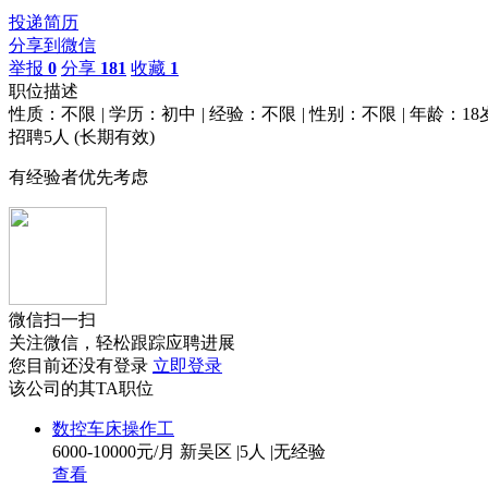
投递简历
分享到微信
举报
0
分享
181
收藏
1
职位描述
性质：不限
|
学历：初中
|
经验：不限
|
性别：不限
|
年龄：18
招聘5人
(长期有效)
有经验者优先考虑
微信扫一扫
关注微信，轻松跟踪应聘进展
您目前还没有登录
立即登录
该公司的其TA职位
数控车床操作工
6000-10000元/月
新吴区
|
5人
|
无经验
查看