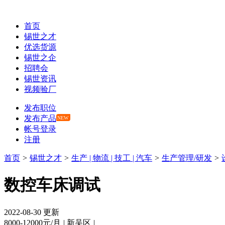
首页
锡世之才
优选货源
锡世之企
招聘会
锡世资讯
视频验厂
发布职位
发布产品
NEW
帐号登录
注册
首页
>
锡世之才
>
生产 | 物流 | 技工 | 汽车
>
生产管理/研发
>
数控车床调试
2022-08-30 更新
8000-12000元/月
|
新吴区
|