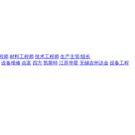
程师
材料工程师
技术工程师
生产主管/组长
设备维修
垚富
四方
凯斯特
江苏华星
无锡吉州达金
设备工程