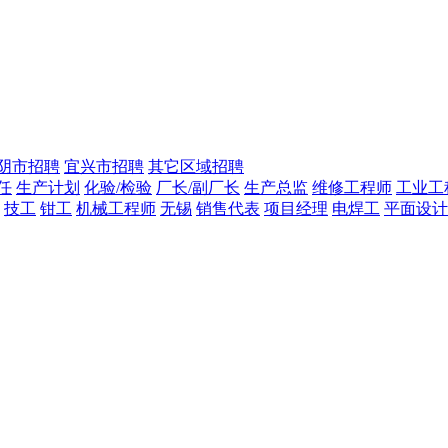
阴市招聘
宜兴市招聘
其它区域招聘
任
生产计划
化验/检验
厂长/副厂长
生产总监
维修工程师
工业工
技工
钳工
机械工程师
无锡
销售代表
项目经理
电焊工
平面设计