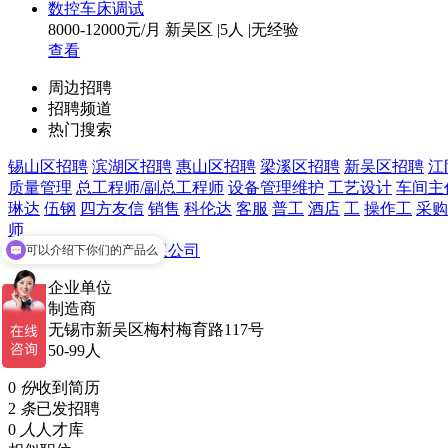
数控车床调试
8000-12000元/月
新吴区
|
5人
|
无经验
查看
周边招聘
招聘频道
热门搜索
锡山区招聘
滨湖区招聘
惠山区招聘
梁溪区招聘
新吴区招聘
江
质量管理
总工程师/副总工程师
设备管理维护
工艺设计
车间主
琳达
伍钢
四方友信
销售
科伦达
客服
普工
酒店
工
操作工
采购
可以介绍下你们的产品么
师
无锡谱隆精密机械有限公司
你们是怎么收费的呢
企业单位
制造商
无锡市新吴区梅村梅育路117号
50-99人
0
份
收到简历
2
条
已发招聘
0
人
人才库