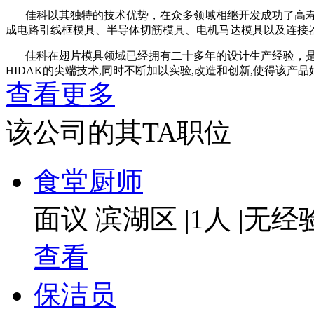
佳科以其独特的技术优势，在众多领域相继开发成功了高寿
成电路引线框模具、半导体切筋模具、电机马达模具以及连接
佳科在翅片模具领域已经拥有二十多年的设计生产经验，是此
HIDAK的尖端技术,同时不断加以实验,改造和创新,使得该产品始
产情况下,通过合理的备件更换,其使用寿命可达15-25年以上.
查看更多
提升,产品远销欧,美,非,大洋洲及东南亚等二十多个国家和地区
该公司的其TA职位
佳科拥有一批精密模具行业的一流专业技术人才，同时拥有
理的加工手段，成功实现了从CAD到CAM的技术革命，同时
我们热忱希望与各界人士携手合作，共展宏图，共创辉煌。
食堂厨师
面议
滨湖区
|
1人
|
无经
查看
保洁员