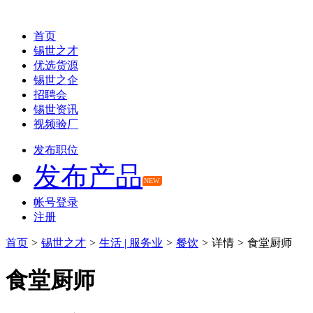
首页
锡世之才
优选货源
锡世之企
招聘会
锡世资讯
视频验厂
发布职位
发布产品
NEW
帐号登录
注册
首页
>
锡世之才
>
生活 | 服务业
>
餐饮
>
详情
>
食堂厨师
食堂厨师