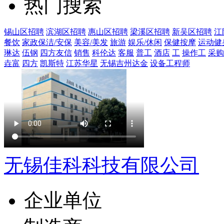
热门搜索
锡山区招聘
滨湖区招聘
惠山区招聘
梁溪区招聘
新吴区招聘
江
餐饮
家政保洁/安保
美容/美发
旅游
娱乐/休闲
保健按摩
运动健
琳达
伍钢
四方友信
销售
科伦达
客服
普工
酒店
工
操作工
采购
垚富
四方
凯斯特
江苏华星
无锡吉州达金
设备工程师
无锡佳科科技有限公司
企业单位