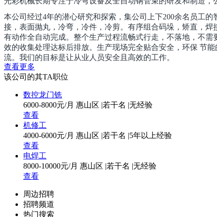
光彩机械长期专注于冷弯设备及全自动钢管束的研发和制造，公
本公司经过4年的潜心研究和探索，集公司上下200余名员工
接，表面抛丸，冷弯，冷件，冷剪。有序组合码垛，矫直，焊接
有动作全自动完成。整个生产过程流畅式行走，不落地，不需要
效的收集处理达标后排放。生产现场完全贴合安全，环保 节
流。我们的目标是让从业人员安全且高效的工作。
查看更多
光彩机械期待与你一起见证
该公司的其TA职位
本公司自主研发的全自动钢管束设备，动作完美有序的协调分工
数控龙门铣
畏。所有粉尘和废弃，包括焊接点的烟雾都有效的收集处理达
6000-8000元/月
惠山区
|
若干名
|
无经验
冷切的干净而高效的生产工艺。顺应时间潮流。我们的目标是
查看
机修工
4000-6000元/月
惠山区
|
若干名
|
5年以上经验
查看
电焊工
8000-10000元/月
惠山区
|
若干名
|
无经验
查看
周边招聘
招聘频道
热门搜索