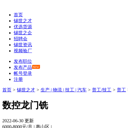
首页
锡世之才
优选货源
锡世之企
招聘会
锡世资讯
视频验厂
发布职位
发布产品
NEW
帐号登录
注册
首页
>
锡世之才
>
生产 | 物流 | 技工 | 汽车
>
普工/技工
>
普工
数控龙门铣
2022-06-30 更新
6000-8000元/月
|
惠山区
|