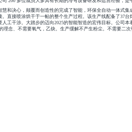
司 200 多位成员大多具有长期的冷弯设备研发和运营经验，
的智慧和决心，颠覆而创造性的完成了智能，环保全自动一体式
。直接喷涂烘干于一帖的整个生产过程。该生产线配备了37台
人工干涉。大踏步的迈向2025的智能智造的宏伟目标。公司
能的理念、不需要氧气，乙炔。生产缓解不产生粉尘。不需要二次
。整个生产过程流畅式行走，不落地，不需要人工干涉。大踏步
标后排放。生产现场完全贴合安全，环保 节能的理念、不需要氧
让从业人员安全且高效的工作。自信而体面的展示