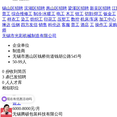
锡山区招聘
滨湖区招聘
惠山区招聘
梁溪区招聘
新吴区招聘
江
普工
综合维修工
制冷/水暖工
电工
木工
钳工
切割/焊工
钣金工
工
样衣工
染工
纺织工
印花工
压熨工
数控
机床/车床
加工中心
琳达
伍钢
四方友信
销售
科伦达
客服
普工
酒店
工
操作工
采购
师
无锡市光彩机械制造有限公司
企业单位
制造商
无锡市惠山区钱桥街道钱胡公路545号
50-99人
0
份
收到简历
3
条
已发招聘
0
人
人才库
相似职位
现在有优惠活动吗
可以介绍下你们的产品么
普工
6000-8000元/月
无锡腾硕包装科技有限公司