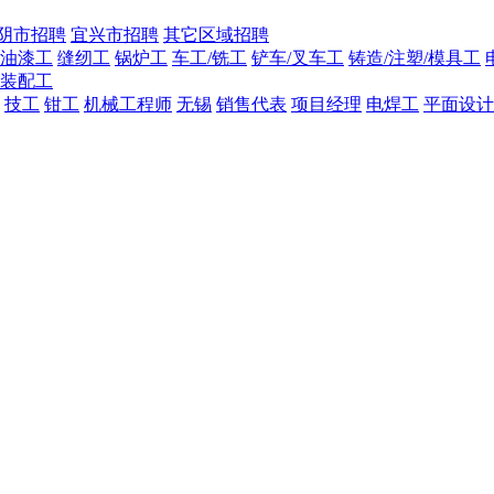
阴市招聘
宜兴市招聘
其它区域招聘
油漆工
缝纫工
锅炉工
车工/铣工
铲车/叉车工
铸造/注塑/模具工
装配工
技工
钳工
机械工程师
无锡
销售代表
项目经理
电焊工
平面设计