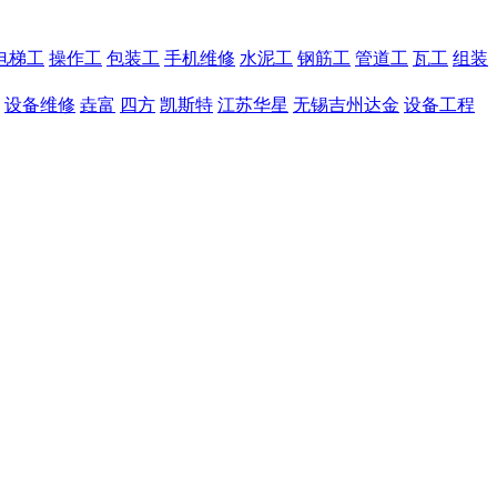
电梯工
操作工
包装工
手机维修
水泥工
钢筋工
管道工
瓦工
组装
设备维修
垚富
四方
凯斯特
江苏华星
无锡吉州达金
设备工程