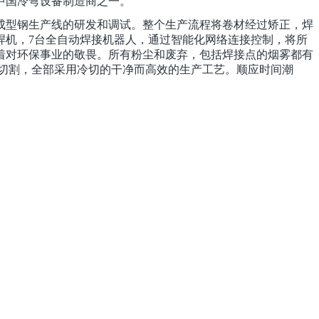
是中国冷弯设备制造商之一。
集成型钢生产线的研发和调试。整个生产流程将卷材经过矫正，焊
焊机，7台全自动焊接机器人，通过智能化网络连接控制，将所
本着对环保事业的敬畏。所有粉尘和废弃，包括焊接点的烟雾都有
切割，全部采用冷切的干净而高效的生产工艺。顺应时间潮
的迈向2025的智能智造的宏伟目标。公司本着对环保事业的敬
气，乙炔。生产缓解不产生粉尘。不需要二次切割，全部采用