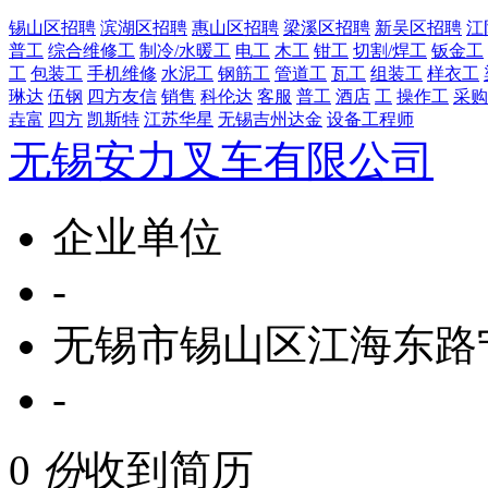
锡山区招聘
滨湖区招聘
惠山区招聘
梁溪区招聘
新吴区招聘
江
普工
综合维修工
制冷/水暖工
电工
木工
钳工
切割/焊工
钣金工
工
包装工
手机维修
水泥工
钢筋工
管道工
瓦工
组装工
样衣工
琳达
伍钢
四方友信
销售
科伦达
客服
普工
酒店
工
操作工
采购
垚富
四方
凯斯特
江苏华星
无锡吉州达金
设备工程师
无锡安力叉车有限公司
企业单位
-
无锡市锡山区江海东路宁
-
0
份
收到简历