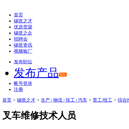
首页
锡世之才
优选货源
锡世之企
招聘会
锡世资讯
视频验厂
发布职位
发布产品
NEW
帐号登录
注册
首页
>
锡世之才
>
生产 | 物流 | 技工 | 汽车
>
普工/技工
>
综合
叉车维修技术人员