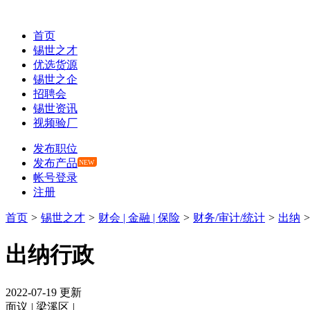
首页
锡世之才
优选货源
锡世之企
招聘会
锡世资讯
视频验厂
发布职位
发布产品
NEW
帐号登录
注册
首页
>
锡世之才
>
财会 | 金融 | 保险
>
财务/审计/统计
>
出纳
出纳行政
2022-07-19 更新
面议
|
梁溪区
|