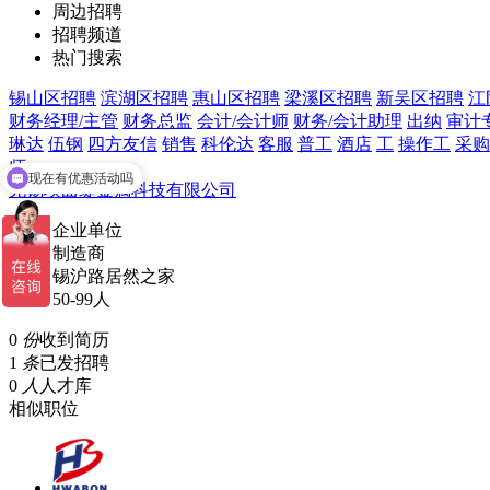
周边招聘
招聘频道
热门搜索
锡山区招聘
滨湖区招聘
惠山区招聘
梁溪区招聘
新吴区招聘
江
财务经理/主管
财务总监
会计/会计师
财务/会计助理
出纳
审计
琳达
伍钢
四方友信
销售
科伦达
客服
普工
酒店
工
操作工
采购
师
现在有优惠活动吗
无锡埃曲缇金属科技有限公司
可以介绍下你们的产品么
企业单位
制造商
锡沪路居然之家
50-99人
0
份
收到简历
1
条
已发招聘
0
人
人才库
相似职位