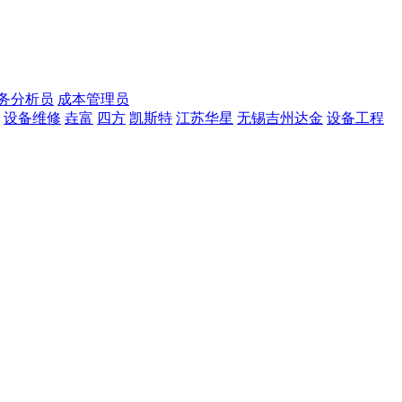
务分析员
成本管理员
设备维修
垚富
四方
凯斯特
江苏华星
无锡吉州达金
设备工程