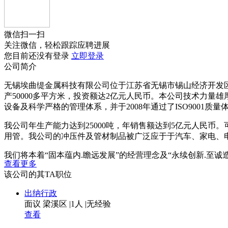
微信扫一扫
关注微信，轻松跟踪应聘进展
您目前还没有登录
立即登录
公司简介
无锡埃曲缇金属科技有限公司位于江苏省无锡市锡山经济开发区
产50000多平方米，投资额达2亿元人民币。本公司技术力
设备及科学严格的管理体系，并于2008年通过了ISO9001质量体
我公司年生产能力达到25000吨，年销售额达到5亿元人民币。可提供
用管。我公司的冲压件及管材制品被广泛应于于汽车、家电、
我们将本着“固本蕴内.瞻远发展”的经营理念及“永续创新.
查看更多
社会。
该公司的其TA职位
出纳行政
面议
梁溪区
|
1人
|
无经验
查看