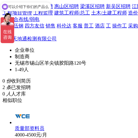
锡山区招聘
滨湖区招聘
惠山区招聘
梁溪区招聘
新吴区招聘
江
可以介绍下你们的产品么
工程项目管理
工程监理
建筑工程师/总工
土木/土建工程师
造价
师
综合布线/弱电
琳达
伍钢
四方友信
销售
科伦达
客服
普工
酒店
工
操作工
采购
师
江苏天地通检测有限公司
企业单位
制造商
无锡市锡山区羊尖镇胶阳路120号
1-49人
0
份
收到简历
2
条
已发招聘
0
人
人才库
相似职位
质量部资料员
4000-4500元/月