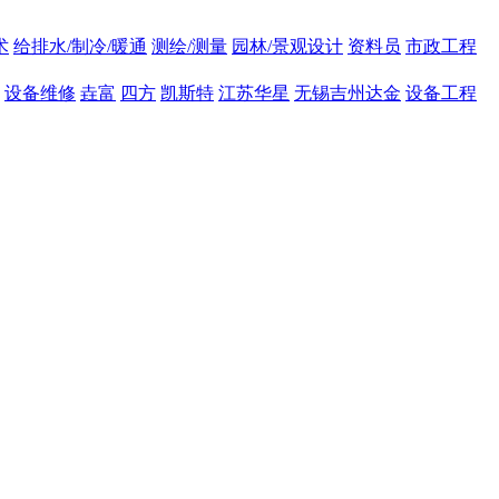
术
给排水/制冷/暖通
测绘/测量
园林/景观设计
资料员
市政工程
设备维修
垚富
四方
凯斯特
江苏华星
无锡吉州达金
设备工程