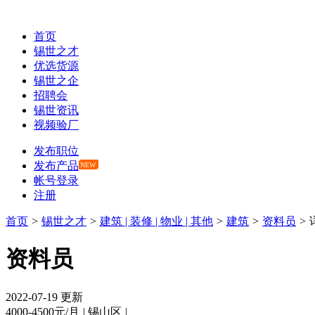
首页
锡世之才
优选货源
锡世之企
招聘会
锡世资讯
视频验厂
发布职位
发布产品
NEW
帐号登录
注册
首页
>
锡世之才
>
建筑 | 装修 | 物业 | 其他
>
建筑
>
资料员
>
资料员
2022-07-19 更新
4000-4500元/月
|
锡山区
|