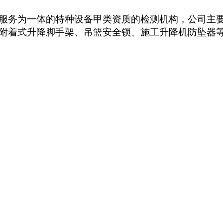
服务
为一体的特种设备
甲类资质
的检
测机构
，
公司主
附着式升降脚手架
、
吊篮安全锁、施工升降机防坠器