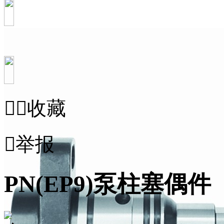


收藏

举报
PN(EP9)泵柱塞偶件