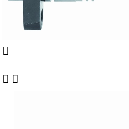


