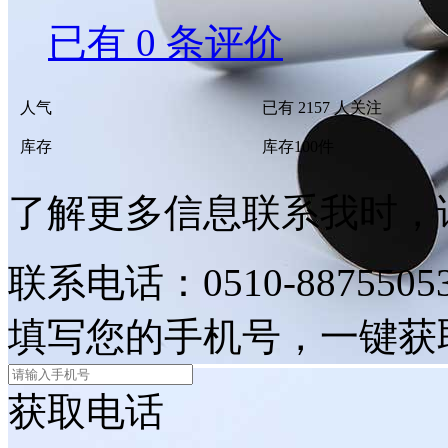
已有
0
条评价
人气
已有
2157
人关注
库存
库存
100
件
了解更多信息联系我时，
联系电话：
0510-8875505
填写
您的手机号
，一键获
获取电话