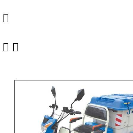


