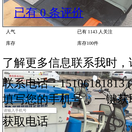
已有
0
条评价
人气
已有
1143
人关注
库存
库存
100
件
了解更多信息联系我时，
联系电话：
15106181813
填写
您的手机号
，一键获
获取电话