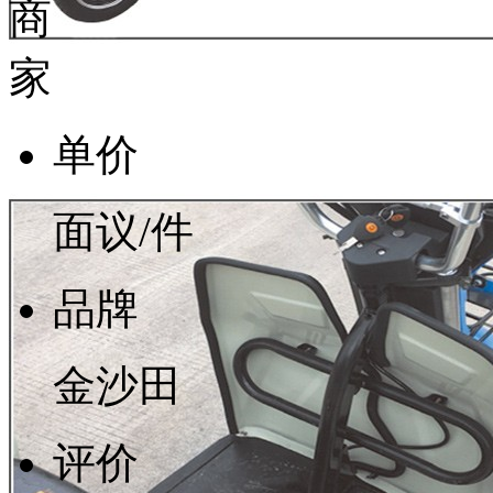
单价
面议
/件
品牌
金沙田
评价