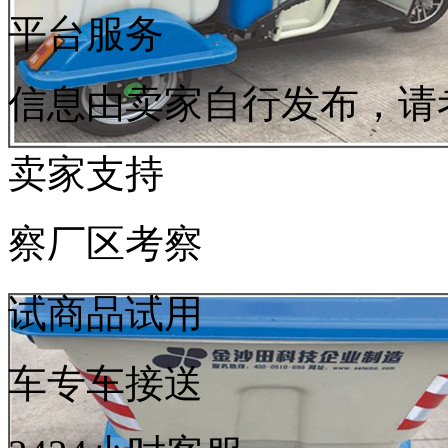
平台服务
信息由卖家自行发布，请
卖家支持
察
厂区考察
试
商品试用
车
专车接送