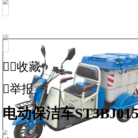


收藏

举报
电动保洁车ST3BJ015