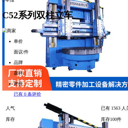
C52系列双柱立车
单价
面议
/件
品牌
嘉科
评价
已有
0
条评价
人气
已有
1563
人
库存
库存
100
件