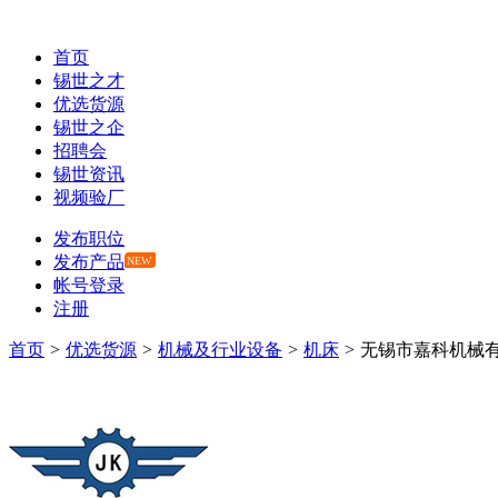
首页
锡世之才
优选货源
锡世之企
招聘会
锡世资讯
视频验厂
发布职位
发布产品
NEW
帐号登录
注册
首页
>
优选货源
>
机械及行业设备
>
机床
>
无锡市嘉科机械