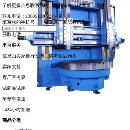
了解更多信息联系我时，请告知来自锡世通，谢谢！
联系电话：
13606180692
(朱)
填写
您的手机号
，一键获取厂家所有信息!
获取电话
平台服务
信息由卖家自行发布，请考察后购买
卖家支持
察
厂区考察
试
商品试用
车
专车接送
24
24小时客服
商品分类