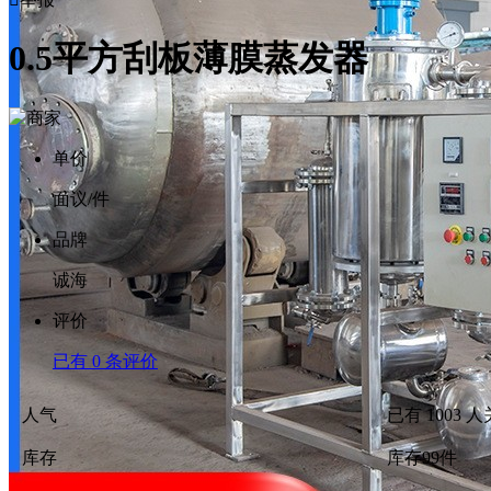
0.5平方刮板薄膜蒸发器
单价
面议
/件
品牌
诚海
评价
已有
0
条评价
人气
已有
1003
人
库存
库存
99
件