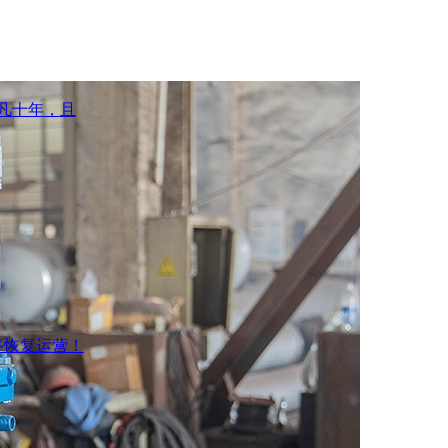
凡十年，且
序恢复运营！