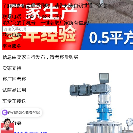
了解更多信息联系我时，请告知来自锡世通，谢谢！
联系电话：
15052106831
(王)
填写
您的手机号
，一键获取厂家所有信息!
获取电话
平台服务
信息由卖家自行发布，请考察后购买
卖家支持
察
厂区考察
试
商品试用
车
专车接送
你们是怎么收费的呢
24
24小时客服
现在有优惠活动吗
商品分类