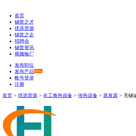
首页
锡世之才
优选货源
锡世之企
招聘会
锡世资讯
视频验厂
发布职位
发布产品
NEW
帐号登录
注册
首页
>
优选货源
>
化工换热设备
>
传热设备
>
蒸发器
>
无锡