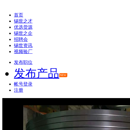
首页
锡世之才
优选货源
锡世之企
招聘会
锡世资讯
视频验厂
发布职位
发布产品
NEW
帐号登录
注册