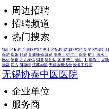
周边招聘
招聘频道
热门搜索
锡山区招聘
滨湖区招聘
惠山区招聘
梁溪区招聘
新吴区招聘
江
保洁
保姆
月嫂
育婴师/保育员
洗衣工
钟点工
保安
护工
送水工
琳达
伍钢
四方友信
销售
科伦达
客服
普工
酒店
工
操作工
采购
垚富
四方
凯斯特
江苏华星
无锡吉州达金
设备工程师
无锡协泰中医医院
企业单位
服务商