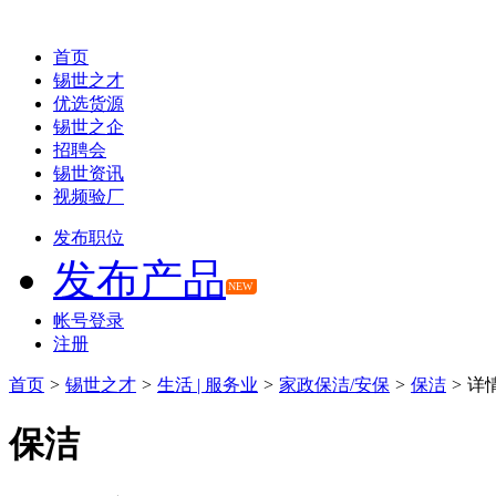
首页
锡世之才
优选货源
锡世之企
招聘会
锡世资讯
视频验厂
发布职位
发布产品
NEW
帐号登录
注册
首页
>
锡世之才
>
生活 | 服务业
>
家政保洁/安保
>
保洁
>
详
保洁