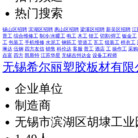
热门搜索
锡山区招聘
滨湖区招聘
惠山区招聘
梁溪区招聘
新吴区招聘
江
普工
综合维修工
制冷/水暖工
电工
木工
钳工
切割/焊工
钣金工
工
包装工
手机维修
水泥工
钢筋工
管道工
瓦工
组装工
样衣工
琳达
伍钢
四方友信
销售
科伦达
客服
普工
酒店
工
操作工
采购
垚富
四方
凯斯特
江苏华星
无锡吉州达金
设备工程师
无锡希尔丽塑胶板材有限
企业单位
制造商
无锡市滨湖区胡埭工业