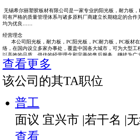
无锡希尔丽塑胶板材有限公司是一家专业的阳光板，耐力板，P
司有严格的质量管理体系与诸多原料厂商建立长期稳定的合作关
均为优良……
经营理念
本公司阳光板，耐力板，PC阳光板，PC耐力板，PC板材
络，在国内设立多家办事处，覆盖中国各大城市，可为大型工
以高效的品质，俱佳的经营理念和完善的售后服务，继续为广
查看更多
胜，质量优良，服务优质的企业宗旨，以靠质量赢得市场，靠
公司产品及应用
公司产品有PC阳光板、PC耐力板、PC声屏障专用板、颗粒板、
该公司的其TA职位
光瓦和各种塑料板材的成型加工……
希尔丽阳光板被广泛应用于：园林、游艺场所奇异装饰及休
普工
集装箱、摩托车前风挡、飞机、火车、轮船、汽车、汽艇、潜艇
器、仪表、高低压开关柜面板及军事工业等； 壁、顶、屏风等
棚； 温室大棚，现代生态餐厅顶棚； 所有单位或小区内自行
面议
宜兴市
|
若干名
|
无
校、医院、体育场馆、娱乐中心及公用设施的采光顶棚等。
服务范畴：山东，广东，河北，浙江，辽宁，四川，江苏，北
查看