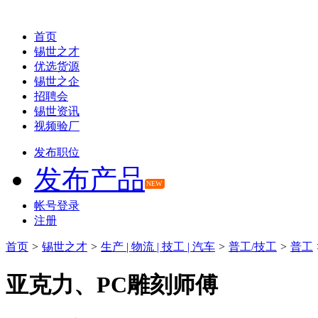
首页
锡世之才
优选货源
锡世之企
招聘会
锡世资讯
视频验厂
发布职位
发布产品
NEW
帐号登录
注册
首页
>
锡世之才
>
生产 | 物流 | 技工 | 汽车
>
普工/技工
>
普工
亚克力、PC雕刻师傅