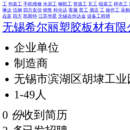
工
包装工
手机维修
水泥工
钢筋工
管道工
瓦工
组装工
样衣工
琳达
伍钢
四方友信
销售
科伦达
客服
普工
酒店
工
操作工
采购
垚富
四方
凯斯特
江苏华星
无锡吉州达金
设备工程师
无锡希尔丽塑胶板材有限
企业单位
制造商
无锡市滨湖区胡埭工业
1-49人
0
份
收到简历