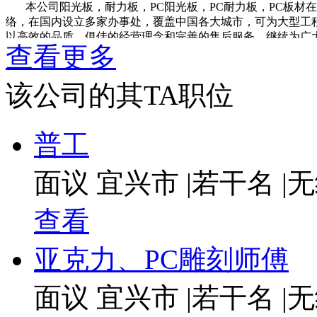
本公司阳光板，耐力板，PC阳光板，PC耐力板，PC板材
络，在国内设立多家办事处，覆盖中国各大城市，可为大型工
以高效的品质，俱佳的经营理念和完善的售后服务，继续为广
查看更多
胜，质量优良，服务优质的企业宗旨，以靠质量赢得市场，靠
公司产品及应用
公司产品有PC阳光板、PC耐力板、PC声屏障专用板、颗粒板、
该公司的其TA职位
光瓦和各种塑料板材的成型加工……
希尔丽阳光板被广泛应用于：园林、游艺场所奇异装饰及休
普工
集装箱、摩托车前风挡、飞机、火车、轮船、汽车、汽艇、潜艇
器、仪表、高低压开关柜面板及军事工业等； 壁、顶、屏风等
棚； 温室大棚，现代生态餐厅顶棚； 所有单位或小区内自行
面议
宜兴市
|
若干名
|
无
校、医院、体育场馆、娱乐中心及公用设施的采光顶棚等。
服务范畴：山东，广东，河北，浙江，辽宁，四川，江苏，北
查看
亚克力、PC雕刻师傅
面议
宜兴市
|
若干名
|
无