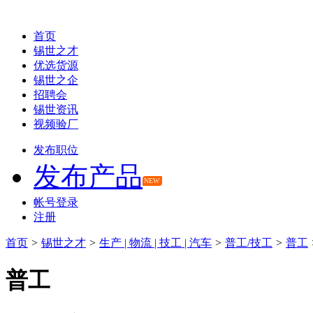
首页
锡世之才
优选货源
锡世之企
招聘会
锡世资讯
视频验厂
发布职位
发布产品
NEW
帐号登录
注册
首页
>
锡世之才
>
生产 | 物流 | 技工 | 汽车
>
普工/技工
>
普工
普工