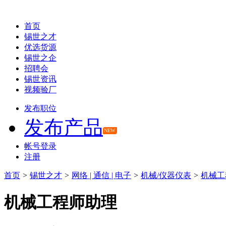
首页
锡世之才
优选货源
锡世之企
招聘会
锡世资讯
视频验厂
发布职位
发布产品
NEW
帐号登录
注册
首页
>
锡世之才
>
网络 | 通信 | 电子
>
机械/仪器仪表
>
机械工
机械工程师助理