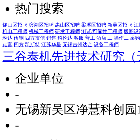
热门搜索
锡山区招聘
滨湖区招聘
惠山区招聘
梁溪区招聘
新吴区招聘
江
机电工程师
机械工程师
研发工程师
测试/可靠性工程师
版图设
琳达
伍钢
四方友信
销售
科伦达
客服
普工
酒店
工
操作工
采购
垚富
四方
凯斯特
江苏华星
无锡吉州达金
设备工程师
三谷泰机先进技术研究（
企业单位
-
无锡新吴区净慧科创园1
-