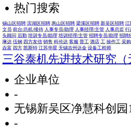
热门搜索
锡山区招聘
滨湖区招聘
惠山区招聘
梁溪区招聘
新吴区招聘
江
文员
前台/总机/接待
人事专员/助理
人事经理/主管
人事总监
行
头顾问
后勤
培训专员/助理
培训经理/主管
招聘专员/助理
招聘
琳达
伍钢
四方友信
销售
科伦达
客服
普工
酒店
工
操作工
采购
垚富
四方
凯斯特
江苏华星
无锡吉州达金
设备工程师
三谷泰机先进技术研究（
企业单位
-
无锡新吴区净慧科创园1
-