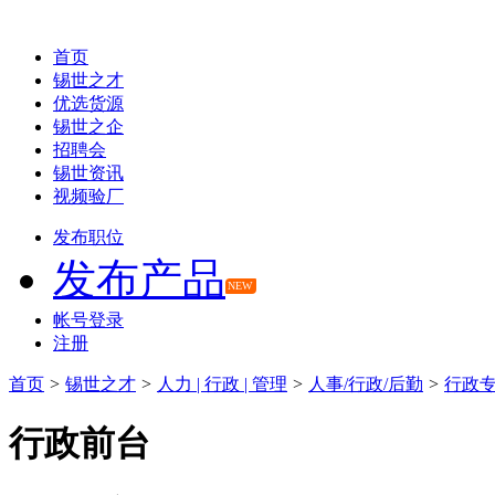
首页
锡世之才
优选货源
锡世之企
招聘会
锡世资讯
视频验厂
发布职位
发布产品
NEW
帐号登录
注册
首页
>
锡世之才
>
人力 | 行政 | 管理
>
人事/行政/后勤
>
行政专
行政前台