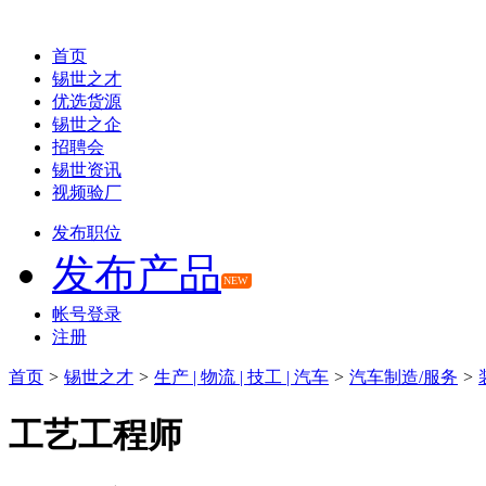
首页
锡世之才
优选货源
锡世之企
招聘会
锡世资讯
视频验厂
发布职位
发布产品
NEW
帐号登录
注册
首页
>
锡世之才
>
生产 | 物流 | 技工 | 汽车
>
汽车制造/服务
>
工艺工程师