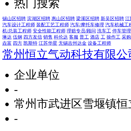
热门搜索
锡山区招聘
滨湖区招聘
惠山区招聘
梁溪区招聘
新吴区招聘
江
汽车设计工程师
装配工艺工程师
汽车/摩托车修理
汽车机械工
机/总装工程师
安全性能工程师
理赔专员/顾问
洗车工
停车管理
琳达
伍钢
四方友信
销售
科伦达
客服
普工
酒店
工
操作工
采购
垚富
四方
凯斯特
江苏华星
无锡吉州达金
设备工程师
常州恒立气动科技有限公
企业单位
-
常州市武进区雪堰镇恒
-