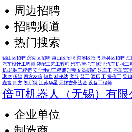
周边招聘
招聘频道
热门搜索
锡山区招聘
滨湖区招聘
惠山区招聘
梁溪区招聘
新吴区招聘
江
汽车设计工程师
装配工艺工程师
汽车/摩托车修理
汽车机械工
机/总装工程师
安全性能工程师
理赔专员/顾问
洗车工
停车管理
琳达
伍钢
四方友信
销售
科伦达
客服
普工
酒店
工
操作工
采购
垚富
四方
凯斯特
江苏华星
无锡吉州达金
设备工程师
倍可机器人（无锡）有限
企业单位
制造商