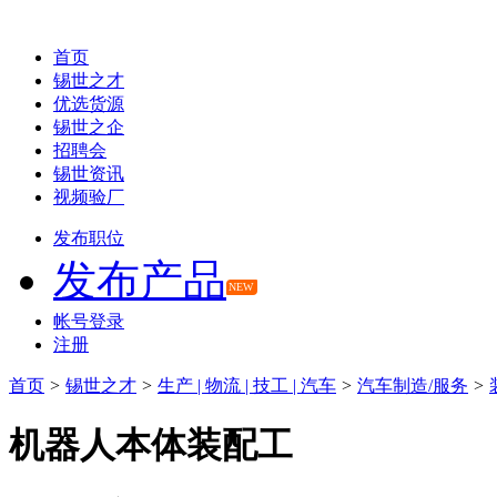
首页
锡世之才
优选货源
锡世之企
招聘会
锡世资讯
视频验厂
发布职位
发布产品
NEW
帐号登录
注册
首页
>
锡世之才
>
生产 | 物流 | 技工 | 汽车
>
汽车制造/服务
>
机器人本体装配工