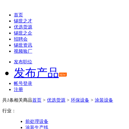
首页
锡世之才
优选货源
锡世之企
招聘会
锡世资讯
视频验厂
发布职位
发布产品
NEW
帐号登录
注册
共
1
条相关商品
首页
>
优选货源
>
环保设备
>
涂装设备
行业：
前处理设备
涂装生产线