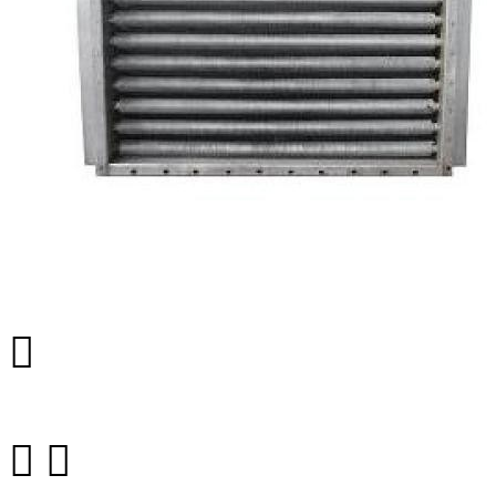


