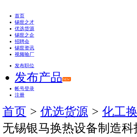
首页
锡世之才
优选货源
锡世之企
招聘会
锡世资讯
视频验厂
发布职位
发布产品
NEW
帐号登录
注册
首页
>
优选货源
>
化工
无锡银马换热设备制造科