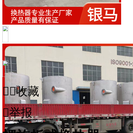


收藏

举报