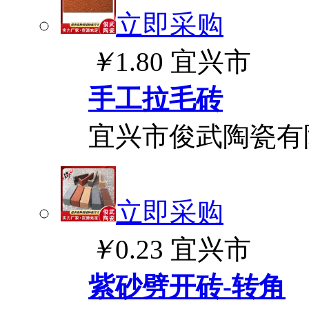
立即采购
￥
1.80
宜兴市
手工拉毛砖
宜兴市俊武陶瓷有
立即采购
￥
0.23
宜兴市
紫砂劈开砖-转角