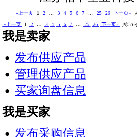
«上一页
1
2
…
3
4
5
6
7
…
25
26
下一页»
«上一页
1
2
…
3
4
5
6
7
…
25
26
下一页»
共516
我是卖家
发布供应产品
管理供应产品
买家询盘信息
我是买家
发布采购信息