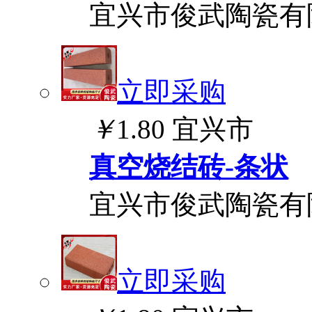
宜兴市俊武陶瓷有
立即采购
￥
1.80
宜兴市
真空烧结砖-条状
宜兴市俊武陶瓷有
立即采购